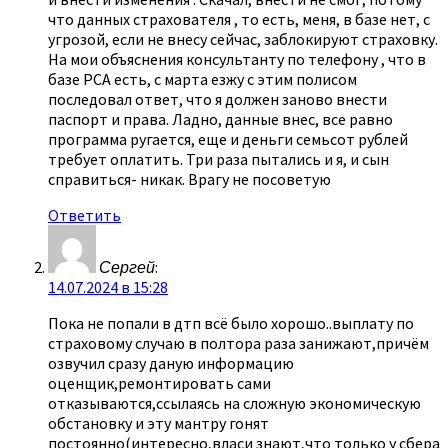
что данных страхователя , то есть, меня, в базе нет, с
угрозой, если не внесу сейчас, заблокируют страховку.
На мои объяснения консультанту по телефону , что в
базе РСА есть, с марта езжу с этим полисом
последовал ответ, что я должен заново внести
паспорт и права. Ладно, данные внес, все равно
программа ругается, еще и деньги семьсот рублей
требует оплатить. Три раза пытались и я, и сын
справиться- никак. Врагу не посоветую
Ответить
Сергей
:
14.07.2024 в 15:28
Пока не попали в дтп всё было хорошо..выплату по
страховому случаю в полтора раза занижают,причём
озвучил сразу даную информацию
оценщик,ремонтировать сами
отказываются,ссылаясь на сложную экономическую
обстановку и эту мантру гонят
постоянно(интересно,власи знают,что только у сбера