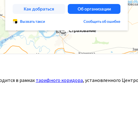
одится в рамках
тарифного коридора
, установленного Центр