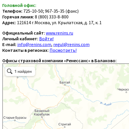
Головной офис:
Телефон:
725-10-50; 967-35-35 (факс)
Горячая линия:
8 (800) 333-8-800
Адрес:
121614 г.Москва, ул. Крылатская, д. 17, к. 1
Официальный сайт:
www.renins.ru
Личный кабинет:
Войти!
E-mail:
info@renins.com
,
regul@renins.com
Контакты в регионах:
Посмотреть!
Офисы страховой компании «Ренессанс» в Балаково: